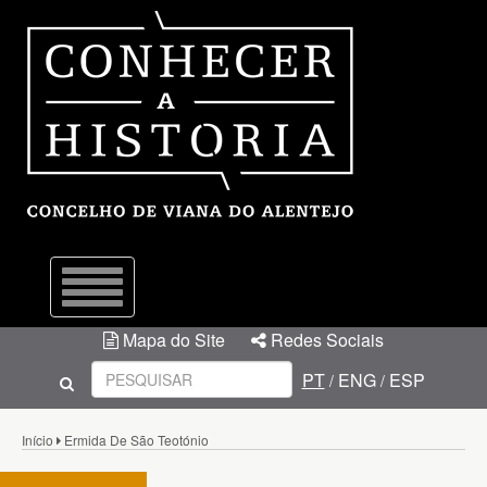
Menu
Mapa do Site
Redes Sociais
PT
ENG
ESP
/
/
Início
Ermida De São Teotónio