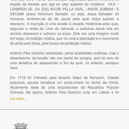
alçado da escada que liga ao piso superior do mosteiro: I.H.S. /
LENBREN SE. DA. [DE] IACOB. PELLA QVAL / ANIOS. SOBIAM / E
DECIAM (
Iesus Hominum Salvator
, ou seja, Jesus Salvador do
Homens/ lembrem-se da de Jacob pela qual anjos subiam e
desciam). A inscrição é uma alusão à escada misteriosa pela qual,
segundo o relato do Livro do Génesis, o patriarca Jacob vira em
sonhos descerem e subirem os anjos. Esta era uma imagem muito
em voga, na tradição mística, que viu nela a aspiração e o movimento
da alma para Deus, pela busca da perfeição interior.
António Pais Godinho sobressaiu pelas qualidades oratórias, mas o
desempenho da função não era isento de perigos, pois foi alvo de
uma tentativa de assassinato a tiro da qual, no entanto, escapou
ileso.
Em 1716 foi indicado para terceiro bispo de Nanquim. Cidade
populosa, aquela constituía um ponto-chave no centro da China.
Atualmente sede de uma arquidiocese da República Popular
Chinesa. Na época, António Pais Godinho vivia em Lisboa e foi
também nomeado membro do Conselho do Rei, ombreando com os
Ler mais...
grandes da nobreza e os outros membros do alto clero. Todavia,
devido às difíceis relações com aquele país, nunca partiu de
Portugal. Renunciou a esse bispado em 1720.
Foi, então, viver para Viana, mas transferiu-se depois para Santiago
do Cacém, onde tinha família.