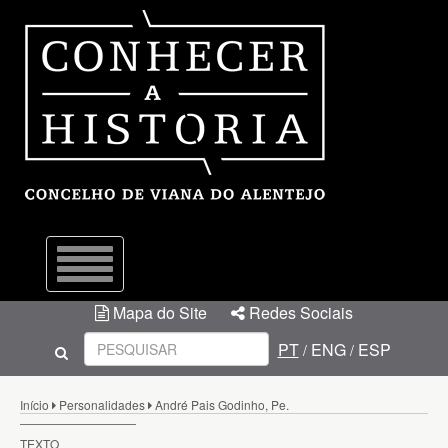
Menu
Mapa do Site
Redes Sociais
PT
ENG
ESP
/
/
Início
Personalidades
André Pais Godinho, Pe.
TEXTO