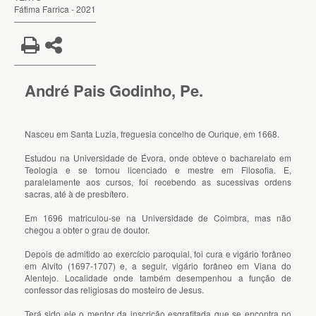
Fátima Farrica - 2021
André Pais Godinho, Pe.
Nasceu em Santa Luzia, freguesia concelho de Ourique, em 1668.
Estudou na Universidade de Évora, onde obteve o bacharelato em
Teologia e se tornou licenciado e mestre em Filosofia. E,
paralelamente aos cursos, foi recebendo as sucessivas ordens
sacras, até à de presbítero.
Em 1696 matriculou-se na Universidade de Coimbra, mas não
chegou a obter o grau de doutor.
Depois de admitido ao exercício paroquial, foi cura e vigário forâneo
em Alvito (1697-1707) e, a seguir, vigário forâneo em Viana do
Alentejo. Localidade onde também desempenhou a função de
confessor das religiosas do mosteiro de Jesus.
Terá sido ele o mentor da inscrição esgrafitada que se encontra no